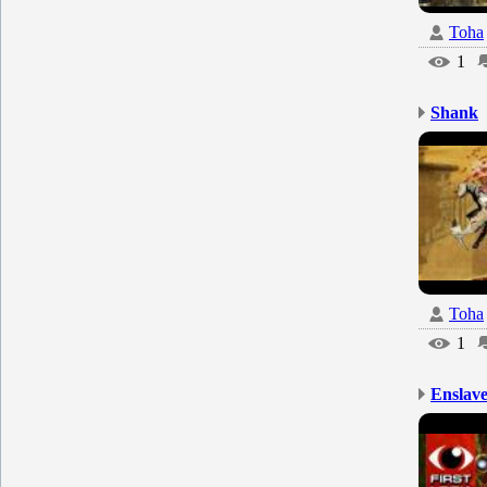
Toha
1
Shank
Toha
1
Enslave