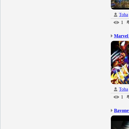
Toha
1
Marvel 
Toha
1
Bayone