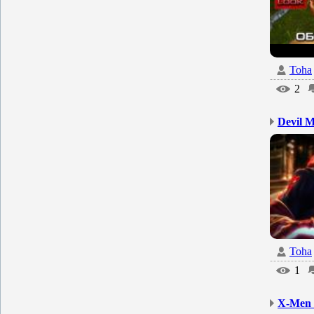
Toha
2
Devil 
Toha
1
X-Men 