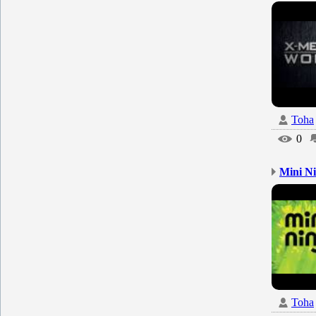
Toha
0
Mini Ni
Toha