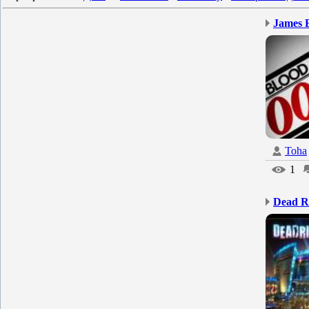
James B
Toha
1
Dead Ri