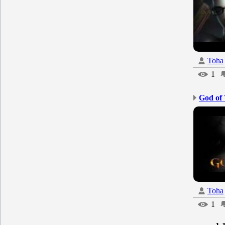
Toha
1
God of 
Toha
1