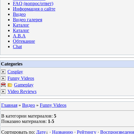
FAQ (вопрос/ответ)
Информация о сайте
Видео
Видео галерея
Каталог
Каталог
A.B.A
Обтекание
Chat
Categories
Cosplay
Funny Videos
Gameplay
Video Reviews
Главная
»
Видео
»
Funny Videos
В категории материалов
:
5
Показано материалов
:
1-5
Сортировать по
:
Дате
↓
·
Названию
·
Рейтингу
·
Воспроизведени