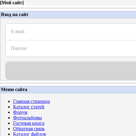
[
Мой сайт
]
Вход на сайт
E-mail:
Пароль:
Меню сайта
Главная страница
Каталог статей
Форум
Фотоальбомы
Гостевая книга
Обратная связь
Каталог файлов