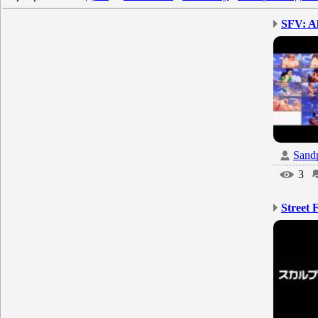
SFV: All
Sand
3
Street F