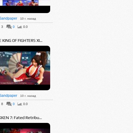
Sandpaper
10 г. назад
3
0
0.0
 KING OF FIGHTERS XI...
Sandpaper
10 г. назад
8
0
0.0
KEN 7: Fated Retribu...