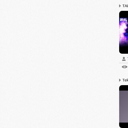
TA
Tek