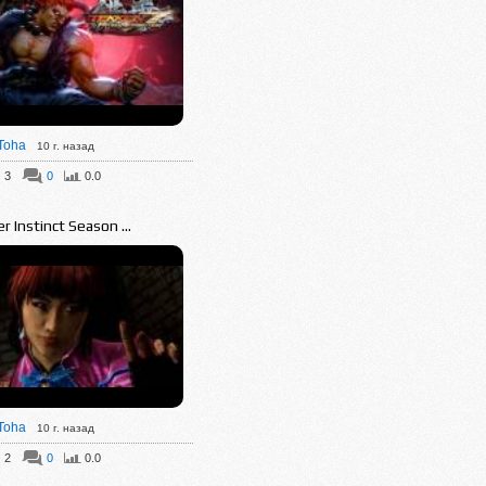
Toha
10 г. назад
3
0
0.0
ler Instinct Season ...
Toha
10 г. назад
2
0
0.0