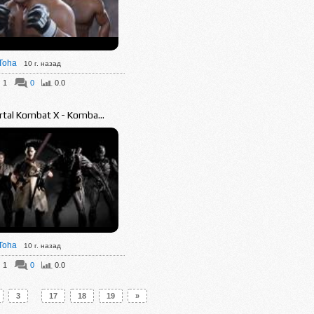
Toha
10 г. назад
1
0
0.0
tal Kombat X - Komba...
Toha
10 г. назад
1
0
0.0
..
3
17
18
19
»