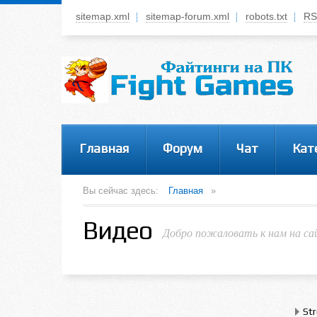
sitemap.xml
sitemap-forum.xml
robots.txt
RS
Системное меню
У вас нет прав просматривать данное меню,
пожалуйста, войдите на сайт под своим
логином или зарегестрируйтесь! Это позволит
вам пользоваться всеми функциями нашего
сайта
Главная
Форум
Чат
Кат
Вы сейчас здесь:
Главная
»
Видео
Добро пожаловать к нам на са
Str