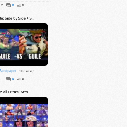
2
0
0.0
le: Side by Side + S...
Sandpaper
10 г. назад
1
0
0.0
: All Critical Arts ...