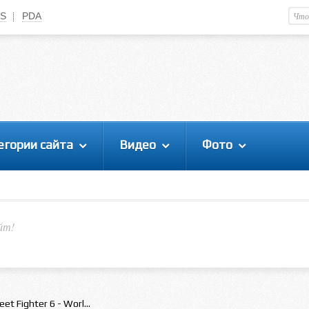
S
PDA
Немного о вас
М
Здравствуйте уважаемый
Гость
. Чтобы
пользоваться данной панелью
управления, вам необходимо
авторизоваться на сайте под своим
логином, либо пройти регистрацию.
егории сайта
Видео
Фото
йт!
eet Fighter 6 - Worl...