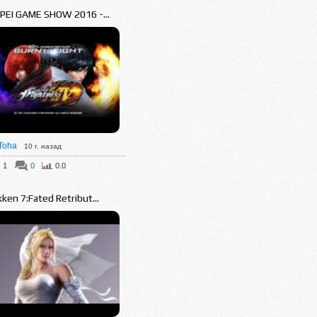
IPEI GAME SHOW 2016 -...
Toha
10 г. назад
1
0
0.0
ken 7:Fated Retribut...